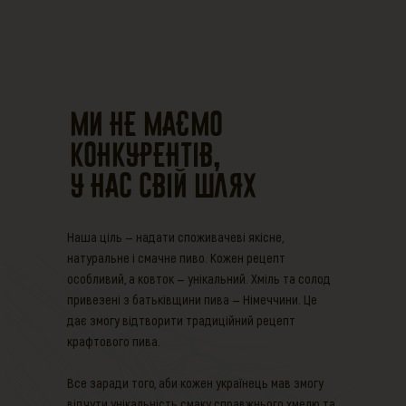
Ми не маємо
конкурентів,
у нас свій шлях
Наша ціль — надати споживачеві якісне,
натуральне і смачне пиво. Кожен рецепт
особливий, а ковток — унікальний. Хміль та солод
привезені з батьківщини пива — Німеччини. Це
дає змогу відтворити традиційний рецепт
крафтового пива.
Все заради того, аби кожен українець мав змогу
відчути унікальність смаку справжнього хмелю та