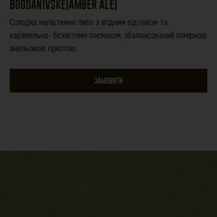
BOGDANIVSKE(AMBER ALE)
Солодке напівтемне пиво з ягідним відтінком та
карамельно- бісквітним посмаком, збалансований помірною
хмельовою гіркотою.
ЗАМОВИТИ